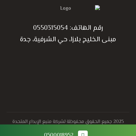
رقم الهاتف:
0550315054
مبنى الخليج بلازا، حي الشرفية، جدة
الحصول على أسعار مجاني
2025 جميع الحقوق محفوظة لشركة منبع الإبداع المتحدة
المحدودة | تصميم وتطوير بواسطة Creative.com.eg
0500018952